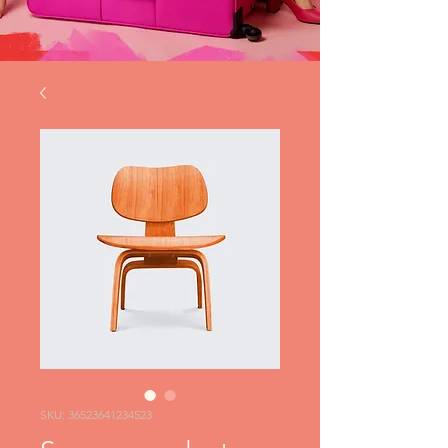
SKU: 36523641234523