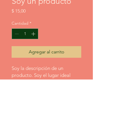
Soy un producto
Precio
$ 15,00
Cantidad
*
Agregar al carrito
Soy la descripción de un 
producto. Soy el lugar ideal 
para agregar detalles sobre tu 
producto, así como tamaño, 
materiales, instrucciones de 
cuidado y de limpieza.
INFORMACIÓN DE
PRODUCTO